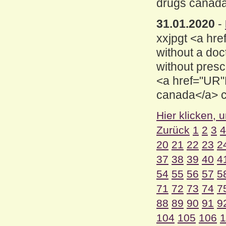
drugs canad
31.01.2020
-
xxjpgt <a hre
without a doc
without presc
<a href="UR"L
canada</a> 
Hier klicken, 
Zurück
1
2
3
4
20
21
22
23
2
37
38
39
40
4
54
55
56
57
5
71
72
73
74
7
88
89
90
91
9
104
105
106
1