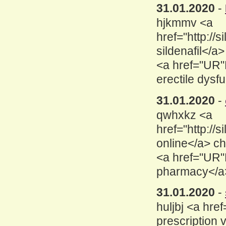
31.01.2020
-
hjkmmv <a
href="http:/
sildenafil</a
<a href="UR"
erectile dysf
31.01.2020
-
qwhxkz <a
href="http:/
online</a> c
<a href="UR"
pharmacy</a
31.01.2020
-
huljbj <a hre
prescription v