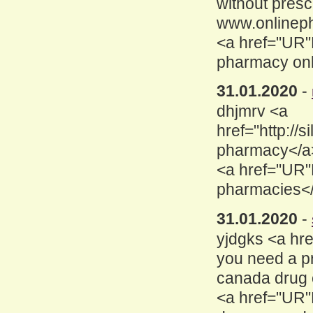
without presc
www.onlinep
<a href="UR"
pharmacy onli
31.01.2020
-
dhjmrv <a
href="http:/
pharmacy</a>
<a href="UR"
pharmacies</
31.01.2020
-
yjdgks <a hr
you need a pr
canada drug 
<a href="UR"