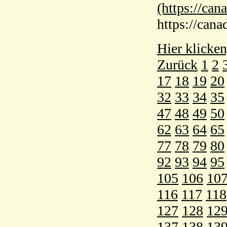
(https://ca
https://can
Hier klicken
Zurück
1
2
17
18
19
20
32
33
34
35
47
48
49
50
62
63
64
65
77
78
79
80
92
93
94
95
105
106
10
116
117
118
127
128
12
137
138
13