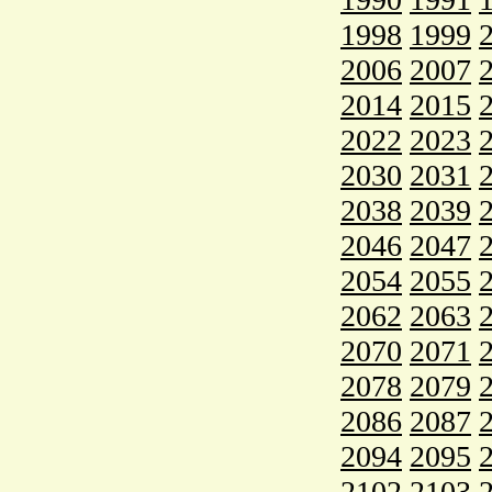
1998
1999
2006
2007
2014
2015
2022
2023
2030
2031
2038
2039
2046
2047
2054
2055
2062
2063
2070
2071
2078
2079
2086
2087
2094
2095
2102
2103