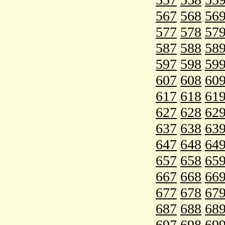
567
568
56
577
578
57
587
588
58
597
598
59
607
608
60
617
618
61
627
628
62
637
638
63
647
648
64
657
658
65
667
668
66
677
678
67
687
688
68
697
698
69