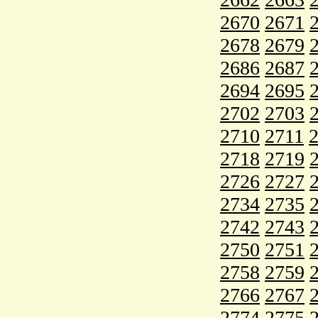
2670
2671
2678
2679
2686
2687
2694
2695
2702
2703
2710
2711
2718
2719
2726
2727
2734
2735
2742
2743
2750
2751
2758
2759
2766
2767
2774
2775