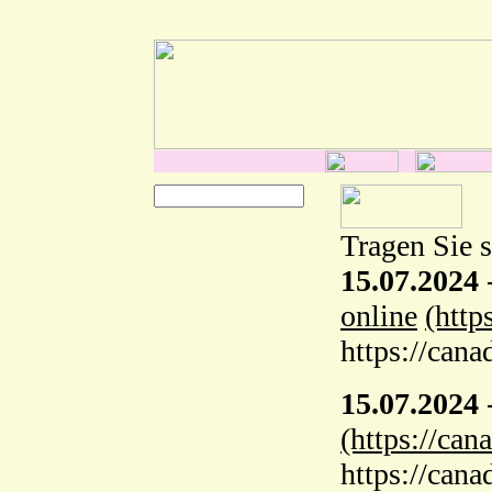
Tragen Sie s
15.07.2024
online
(http
https://can
15.07.2024
(https://ca
https://can