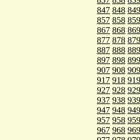
847
848
84
857
858
85
867
868
86
877
878
87
887
888
88
897
898
89
907
908
90
917
918
91
927
928
92
937
938
93
947
948
94
957
958
95
967
968
96
977
978
97