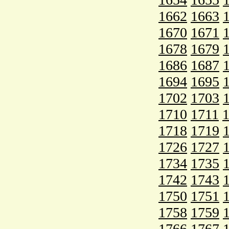
1662
1663
1670
1671
1678
1679
1686
1687
1694
1695
1702
1703
1710
1711
1718
1719
1726
1727
1734
1735
1742
1743
1750
1751
1758
1759
1766
1767