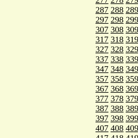
287
288
28
297
298
29
307
308
30
317
318
31
327
328
32
337
338
33
347
348
34
357
358
35
367
368
36
377
378
37
387
388
38
397
398
39
407
408
40
417
418
41