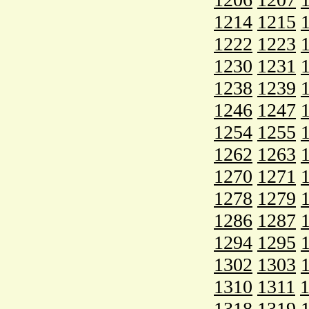
1214
1215
1222
1223
1230
1231
1238
1239
1246
1247
1254
1255
1262
1263
1270
1271
1278
1279
1286
1287
1294
1295
1302
1303
1310
1311
1318
1319