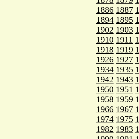
1886
1887
1894
1895
1902
1903
1910
1911
1918
1919
1926
1927
1934
1935
1942
1943
1950
1951
1958
1959
1966
1967
1974
1975
1982
1983
1990
1991