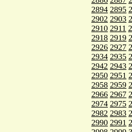
2894
2895
2902
2903
2910
2911
2918
2919
2926
2927
2934
2935
2942
2943
2950
2951
2958
2959
2966
2967
2974
2975
2982
2983
2990
2991
2998
2999