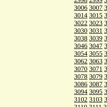
3006
3007
3014
3015
3022
3023
3030
3031
3038
3039
3046
3047
3054
3055
3062
3063
3070
3071
3078
3079
3086
3087
3094
3095
3102
3103
3110
3111
3