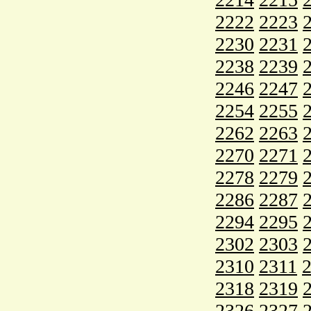
2222
2223
2230
2231
2238
2239
2246
2247
2254
2255
2262
2263
2270
2271
2278
2279
2286
2287
2294
2295
2302
2303
2310
2311
2318
2319
2326
2327