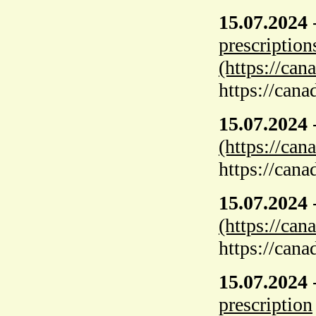
15.07.2024
prescription
(https://ca
https://can
15.07.2024
(https://ca
https://can
15.07.2024
(https://ca
https://can
15.07.2024
prescription