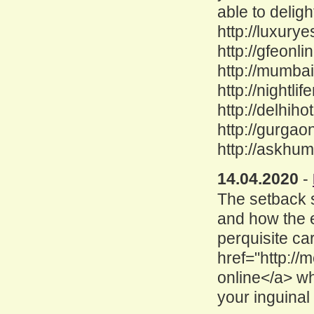
able to deligh
http://luxury
http://gfeonl
http://mumbai
http://nightl
http://delhiho
http://gurgao
http://askhu
14.04.2020
-
The setback 
and how the e
perquisite ca
href="http:/
online</a> w
your inguinal 