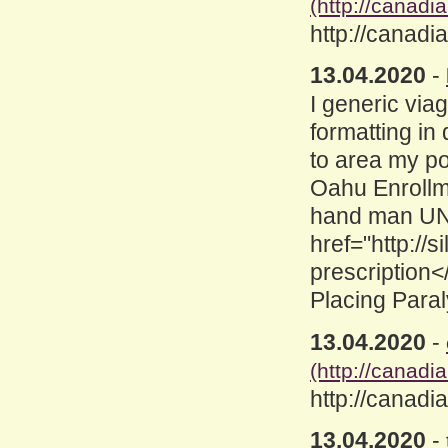
(http://canad
http://canad
13.04.2020
-
I generic viag
formatting in
to area my po
Oahu Enrollm
hand man UN
href="http://s
prescription</
Placing Paral
13.04.2020
-
(http://canad
http://canad
13.04.2020
-