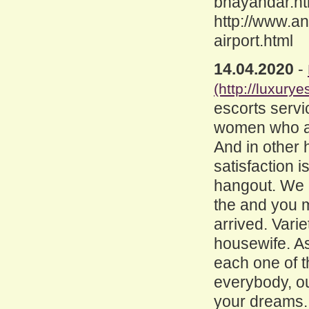
bhayandar.ht
http://www.a
airport.html
14.04.2020
-
(http://luxury
escorts servi
women who are
And in other 
satisfaction 
hangout. We 
the and you m
arrived. Varie
housewife. As
each one of t
everybody, ou
your dreams. 