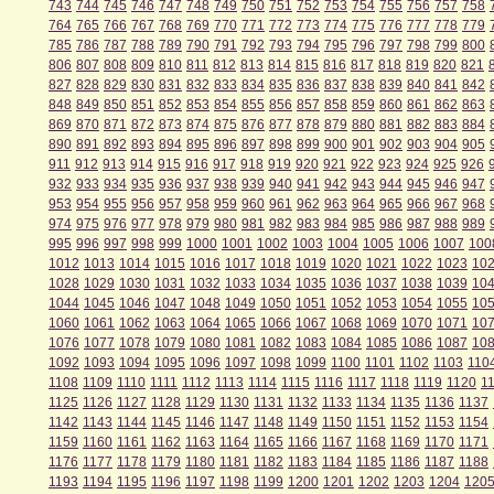
743
744
745
746
747
748
749
750
751
752
753
754
755
756
757
758
764
765
766
767
768
769
770
771
772
773
774
775
776
777
778
779
785
786
787
788
789
790
791
792
793
794
795
796
797
798
799
800
806
807
808
809
810
811
812
813
814
815
816
817
818
819
820
821
827
828
829
830
831
832
833
834
835
836
837
838
839
840
841
842
848
849
850
851
852
853
854
855
856
857
858
859
860
861
862
863
869
870
871
872
873
874
875
876
877
878
879
880
881
882
883
884
890
891
892
893
894
895
896
897
898
899
900
901
902
903
904
905
911
912
913
914
915
916
917
918
919
920
921
922
923
924
925
926
932
933
934
935
936
937
938
939
940
941
942
943
944
945
946
947
953
954
955
956
957
958
959
960
961
962
963
964
965
966
967
968
974
975
976
977
978
979
980
981
982
983
984
985
986
987
988
989
995
996
997
998
999
1000
1001
1002
1003
1004
1005
1006
1007
100
1012
1013
1014
1015
1016
1017
1018
1019
1020
1021
1022
1023
10
1028
1029
1030
1031
1032
1033
1034
1035
1036
1037
1038
1039
10
1044
1045
1046
1047
1048
1049
1050
1051
1052
1053
1054
1055
10
1060
1061
1062
1063
1064
1065
1066
1067
1068
1069
1070
1071
10
1076
1077
1078
1079
1080
1081
1082
1083
1084
1085
1086
1087
10
1092
1093
1094
1095
1096
1097
1098
1099
1100
1101
1102
1103
110
1108
1109
1110
1111
1112
1113
1114
1115
1116
1117
1118
1119
1120
1
1125
1126
1127
1128
1129
1130
1131
1132
1133
1134
1135
1136
1137
1142
1143
1144
1145
1146
1147
1148
1149
1150
1151
1152
1153
1154
1159
1160
1161
1162
1163
1164
1165
1166
1167
1168
1169
1170
1171
1176
1177
1178
1179
1180
1181
1182
1183
1184
1185
1186
1187
1188
1193
1194
1195
1196
1197
1198
1199
1200
1201
1202
1203
1204
120