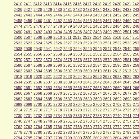
2410
2411
2412
2413
2414
2415
2416
2417
2418
2419
2420
2421
242
2426
2427
2428
2429
2430
2431
2432
2433
2434
2435
2436
2437
24
2442
2443
2444
2445
2446
2447
2448
2449
2450
2451
2452
2453
24
2458
2459
2460
2461
2462
2463
2464
2465
2466
2467
2468
2469
24
2474
2475
2476
2477
2478
2479
2480
2481
2482
2483
2484
2485
24
2490
2491
2492
2493
2494
2495
2496
2497
2498
2499
2500
2501
25
2506
2507
2508
2509
2510
2511
2512
2513
2514
2515
2516
2517
251
2522
2523
2524
2525
2526
2527
2528
2529
2530
2531
2532
2533
25
2538
2539
2540
2541
2542
2543
2544
2545
2546
2547
2548
2549
25
2554
2555
2556
2557
2558
2559
2560
2561
2562
2563
2564
2565
25
2570
2571
2572
2573
2574
2575
2576
2577
2578
2579
2580
2581
25
2586
2587
2588
2589
2590
2591
2592
2593
2594
2595
2596
2597
25
2602
2603
2604
2605
2606
2607
2608
2609
2610
2611
2612
2613
261
2618
2619
2620
2621
2622
2623
2624
2625
2626
2627
2628
2629
26
2634
2635
2636
2637
2638
2639
2640
2641
2642
2643
2644
2645
26
2650
2651
2652
2653
2654
2655
2656
2657
2658
2659
2660
2661
26
2666
2667
2668
2669
2670
2671
2672
2673
2674
2675
2676
2677
26
2682
2683
2684
2685
2686
2687
2688
2689
2690
2691
2692
2693
26
2698
2699
2700
2701
2702
2703
2704
2705
2706
2707
2708
2709
27
2714
2715
2716
2717
2718
2719
2720
2721
2722
2723
2724
2725
27
2730
2731
2732
2733
2734
2735
2736
2737
2738
2739
2740
2741
27
2746
2747
2748
2749
2750
2751
2752
2753
2754
2755
2756
2757
27
2762
2763
2764
2765
2766
2767
2768
2769
2770
2771
2772
2773
27
2778
2779
2780
2781
2782
2783
2784
2785
2786
2787
2788
2789
27
2801
2794
2795
2796
2797
2798
2799
2800
2802
2803
2804
2805
28