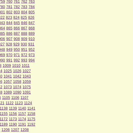
759
760
761
762
763
780
781
782
783
784
801
802
803
804
805
822
823
824
825
826
843
844
845
846
847
864
865
866
867
868
885
886
887
888
889
906
907
908
909
910
927
928
929
930
931
948
949
950
951
952
969
970
971
972
973
990
991
992
993
994
8
1009
1010
1011
24
1025
1026
1027
40
1041
1042
1043
56
1057
1058
1059
72
1073
1074
1075
88
1089
1090
1091
4
1105
1106
1107
121
1122
1123
1124
1138
1139
1140
1141
1155
1156
1157
1158
1172
1173
1174
1175
1189
1190
1191
1192
5
1206
1207
1208