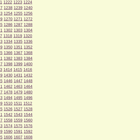
1
1222
1223
1224
37
1238
1239
1240
53
1254
1255
1256
69
1270
1271
1272
85
1286
1287
1288
01
1302
1303
1304
7
1318
1319
1320
33
1334
1335
1336
49
1350
1351
1352
65
1366
1367
1368
81
1382
1383
1384
97
1398
1399
1400
3
1414
1415
1416
29
1430
1431
1432
45
1446
1447
1448
61
1462
1463
1464
77
1478
1479
1480
93
1494
1495
1496
09
1510
1511
1512
25
1526
1527
1528
41
1542
1543
1544
57
1558
1559
1560
73
1574
1575
1576
89
1590
1591
1592
05
1606
1607
1608