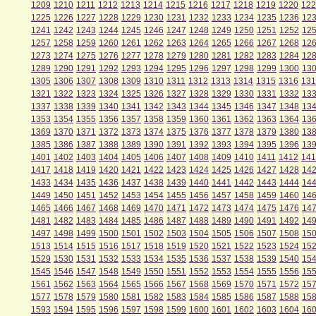
1209
1210
1211
1212
1213
1214
1215
1216
1217
1218
1219
1220
122
1225
1226
1227
1228
1229
1230
1231
1232
1233
1234
1235
1236
12
1241
1242
1243
1244
1245
1246
1247
1248
1249
1250
1251
1252
12
1257
1258
1259
1260
1261
1262
1263
1264
1265
1266
1267
1268
12
1273
1274
1275
1276
1277
1278
1279
1280
1281
1282
1283
1284
12
1289
1290
1291
1292
1293
1294
1295
1296
1297
1298
1299
1300
13
1305
1306
1307
1308
1309
1310
1311
1312
1313
1314
1315
1316
131
1321
1322
1323
1324
1325
1326
1327
1328
1329
1330
1331
1332
13
1337
1338
1339
1340
1341
1342
1343
1344
1345
1346
1347
1348
13
1353
1354
1355
1356
1357
1358
1359
1360
1361
1362
1363
1364
13
1369
1370
1371
1372
1373
1374
1375
1376
1377
1378
1379
1380
13
1385
1386
1387
1388
1389
1390
1391
1392
1393
1394
1395
1396
13
1401
1402
1403
1404
1405
1406
1407
1408
1409
1410
1411
1412
141
1417
1418
1419
1420
1421
1422
1423
1424
1425
1426
1427
1428
14
1433
1434
1435
1436
1437
1438
1439
1440
1441
1442
1443
1444
14
1449
1450
1451
1452
1453
1454
1455
1456
1457
1458
1459
1460
14
1465
1466
1467
1468
1469
1470
1471
1472
1473
1474
1475
1476
14
1481
1482
1483
1484
1485
1486
1487
1488
1489
1490
1491
1492
14
1497
1498
1499
1500
1501
1502
1503
1504
1505
1506
1507
1508
15
1513
1514
1515
1516
1517
1518
1519
1520
1521
1522
1523
1524
15
1529
1530
1531
1532
1533
1534
1535
1536
1537
1538
1539
1540
15
1545
1546
1547
1548
1549
1550
1551
1552
1553
1554
1555
1556
15
1561
1562
1563
1564
1565
1566
1567
1568
1569
1570
1571
1572
15
1577
1578
1579
1580
1581
1582
1583
1584
1585
1586
1587
1588
15
1593
1594
1595
1596
1597
1598
1599
1600
1601
1602
1603
1604
16