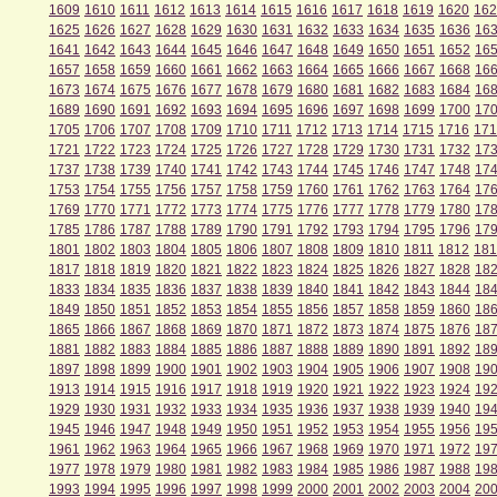
1609
1610
1611
1612
1613
1614
1615
1616
1617
1618
1619
1620
162
1625
1626
1627
1628
1629
1630
1631
1632
1633
1634
1635
1636
16
1641
1642
1643
1644
1645
1646
1647
1648
1649
1650
1651
1652
16
1657
1658
1659
1660
1661
1662
1663
1664
1665
1666
1667
1668
16
1673
1674
1675
1676
1677
1678
1679
1680
1681
1682
1683
1684
16
1689
1690
1691
1692
1693
1694
1695
1696
1697
1698
1699
1700
17
1705
1706
1707
1708
1709
1710
1711
1712
1713
1714
1715
1716
171
1721
1722
1723
1724
1725
1726
1727
1728
1729
1730
1731
1732
17
1737
1738
1739
1740
1741
1742
1743
1744
1745
1746
1747
1748
17
1753
1754
1755
1756
1757
1758
1759
1760
1761
1762
1763
1764
17
1769
1770
1771
1772
1773
1774
1775
1776
1777
1778
1779
1780
17
1785
1786
1787
1788
1789
1790
1791
1792
1793
1794
1795
1796
17
1801
1802
1803
1804
1805
1806
1807
1808
1809
1810
1811
1812
181
1817
1818
1819
1820
1821
1822
1823
1824
1825
1826
1827
1828
18
1833
1834
1835
1836
1837
1838
1839
1840
1841
1842
1843
1844
18
1849
1850
1851
1852
1853
1854
1855
1856
1857
1858
1859
1860
18
1865
1866
1867
1868
1869
1870
1871
1872
1873
1874
1875
1876
18
1881
1882
1883
1884
1885
1886
1887
1888
1889
1890
1891
1892
18
1897
1898
1899
1900
1901
1902
1903
1904
1905
1906
1907
1908
19
1913
1914
1915
1916
1917
1918
1919
1920
1921
1922
1923
1924
19
1929
1930
1931
1932
1933
1934
1935
1936
1937
1938
1939
1940
19
1945
1946
1947
1948
1949
1950
1951
1952
1953
1954
1955
1956
19
1961
1962
1963
1964
1965
1966
1967
1968
1969
1970
1971
1972
19
1977
1978
1979
1980
1981
1982
1983
1984
1985
1986
1987
1988
19
1993
1994
1995
1996
1997
1998
1999
2000
2001
2002
2003
2004
20