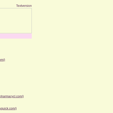
Textversion
om/)
epharmacycl.com/)
yquick.com/)