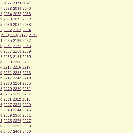
1
2022
2023
2024
37
2038
2039
2040
53
2054
2055
2056
69
2070
2071
2072
85
2086
2087
2088
01
2102
2103
2104
2118
2119
2120
2121
34
2135
2136
2137
50
2151
2152
2153
66
2167
2168
2169
82
2183
2184
2185
98
2199
2200
2201
4
2215
2216
2217
30
2231
2232
2233
46
2247
2248
2249
62
2263
2264
2265
78
2279
2280
2281
94
2295
2296
2297
10
2311
2312
2313
26
2327
2328
2329
42
2343
2344
2345
58
2359
2360
2361
74
2375
2376
2377
90
2391
2392
2393
06
2407
2408
2409