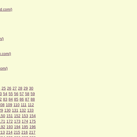
d.com/)
m/)
x.com/)
com/)
4
25
26
27
28
29
30
3
54
55
56
57
58
59
2
83
84
85
86
87
88
108
109
110
111
112
29
130
131
132
133
150
151
152
153
154
171
172
173
174
175
192
193
194
195
196
213
214
215
216
217