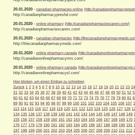
20.01.2020
-
canadian pharmacies online
(http://canadianpharmacypresh
http://canadianpharmacypreshd.com/
20.01.2020
-
online pharmacy
(http://canadianpharmaciescarerx.com/)
http://canadianpharmaciescarerx.com/
20.01.2020
-
canadian pharmacies
(http://thecanadianpharmacymeds.co
http://thecanadianpharmacymeds.com/
20.01.2020
-
online pharmacy canada
(http://canadianonlinepharmacymr
http://canadianonlinepharmacymrx.com/
20.01.2020
-
online pharmacy canada
(http://canadianonlinepharmacysl.
http://canadianonlinepharmacysl.com/
Hier klicken, um einen Eintrag zu schreiben
Zurück
1
2
3
4
5
6
7
8
9
10
11
12
13
14
15
16
17
18
19
20
21
22
23
2
31
32
33
34
35
36
37
38
39
40
41
42
43
44
45
46
47
48
49
50
51
52
5
60
61
62
63
64
65
66
67
68
69
70
71
72
73
74
75
76
77
78
79
80
81
8
89
90
91
92
93
94
95
96
97
98
99
100
101
102
103
104
105
106
107
113
114
115
116
117
118
119
120
121
122
123
124
125
126
127
128
1
134
135
136
137
138
139
140
141
142
143
144
145
146
147
148
149
155
156
157
158
159
160
161
162
163
164
165
166
167
168
169
170
176
177
178
179
180
181
182
183
184
185
186
187
188
189
190
191
197
198
199
200
201
202
203
204
205
206
207
208
209
210
211
212