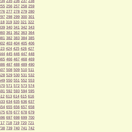
234
235
236
237
238
255
256
257
258
259
276
277
278
279
280
297
298
299
300
301
318
319
320
321
322
339
340
341
342
343
360
361
362
363
364
381
382
383
384
385
402
403
404
405
406
423
424
425
426
427
444
445
446
447
448
465
466
467
468
469
486
487
488
489
490
507
508
509
510
511
528
529
530
531
532
549
550
551
552
553
570
571
572
573
574
591
592
593
594
595
612
613
614
615
616
633
634
635
636
637
654
655
656
657
658
675
676
677
678
679
696
697
698
699
700
717
718
719
720
721
738
739
740
741
742