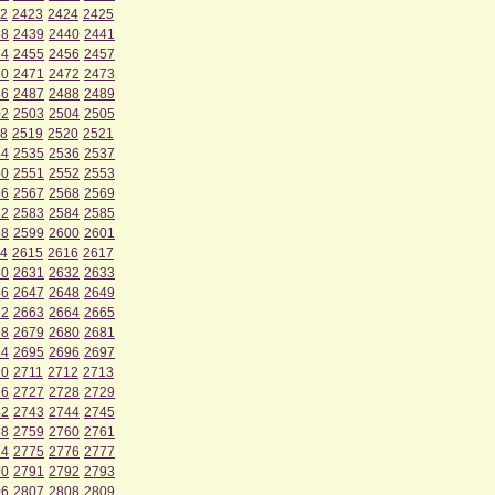
2
2423
2424
2425
38
2439
2440
2441
54
2455
2456
2457
70
2471
2472
2473
86
2487
2488
2489
02
2503
2504
2505
8
2519
2520
2521
34
2535
2536
2537
50
2551
2552
2553
66
2567
2568
2569
82
2583
2584
2585
98
2599
2600
2601
4
2615
2616
2617
30
2631
2632
2633
46
2647
2648
2649
62
2663
2664
2665
78
2679
2680
2681
94
2695
2696
2697
10
2711
2712
2713
26
2727
2728
2729
42
2743
2744
2745
58
2759
2760
2761
74
2775
2776
2777
90
2791
2792
2793
06
2807
2808
2809