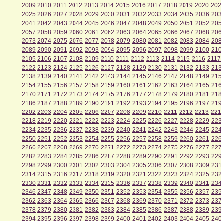
2009
2010
2011
2012
2013
2014
2015
2016
2017
2018
2019
2020
202
2025
2026
2027
2028
2029
2030
2031
2032
2033
2034
2035
2036
20
2041
2042
2043
2044
2045
2046
2047
2048
2049
2050
2051
2052
20
2057
2058
2059
2060
2061
2062
2063
2064
2065
2066
2067
2068
20
2073
2074
2075
2076
2077
2078
2079
2080
2081
2082
2083
2084
20
2089
2090
2091
2092
2093
2094
2095
2096
2097
2098
2099
2100
21
2105
2106
2107
2108
2109
2110
2111
2112
2113
2114
2115
2116
2117
2122
2123
2124
2125
2126
2127
2128
2129
2130
2131
2132
2133
21
2138
2139
2140
2141
2142
2143
2144
2145
2146
2147
2148
2149
21
2154
2155
2156
2157
2158
2159
2160
2161
2162
2163
2164
2165
21
2170
2171
2172
2173
2174
2175
2176
2177
2178
2179
2180
2181
21
2186
2187
2188
2189
2190
2191
2192
2193
2194
2195
2196
2197
21
2202
2203
2204
2205
2206
2207
2208
2209
2210
2211
2212
2213
221
2218
2219
2220
2221
2222
2223
2224
2225
2226
2227
2228
2229
22
2234
2235
2236
2237
2238
2239
2240
2241
2242
2243
2244
2245
22
2250
2251
2252
2253
2254
2255
2256
2257
2258
2259
2260
2261
22
2266
2267
2268
2269
2270
2271
2272
2273
2274
2275
2276
2277
22
2282
2283
2284
2285
2286
2287
2288
2289
2290
2291
2292
2293
22
2298
2299
2300
2301
2302
2303
2304
2305
2306
2307
2308
2309
23
2314
2315
2316
2317
2318
2319
2320
2321
2322
2323
2324
2325
23
2330
2331
2332
2333
2334
2335
2336
2337
2338
2339
2340
2341
23
2346
2347
2348
2349
2350
2351
2352
2353
2354
2355
2356
2357
23
2362
2363
2364
2365
2366
2367
2368
2369
2370
2371
2372
2373
23
2378
2379
2380
2381
2382
2383
2384
2385
2386
2387
2388
2389
23
2394
2395
2396
2397
2398
2399
2400
2401
2402
2403
2404
2405
24