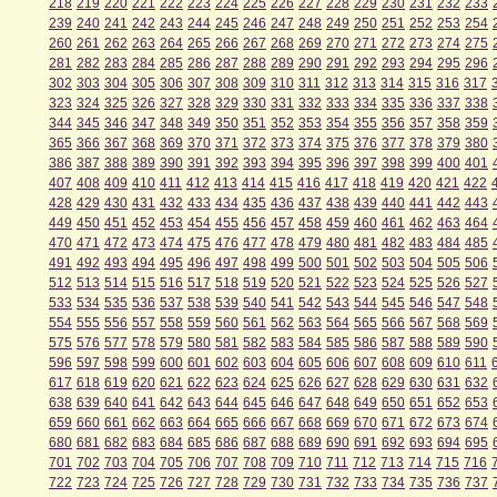
218
219
220
221
222
223
224
225
226
227
228
229
230
231
232
233
239
240
241
242
243
244
245
246
247
248
249
250
251
252
253
254
260
261
262
263
264
265
266
267
268
269
270
271
272
273
274
275
281
282
283
284
285
286
287
288
289
290
291
292
293
294
295
296
302
303
304
305
306
307
308
309
310
311
312
313
314
315
316
317
323
324
325
326
327
328
329
330
331
332
333
334
335
336
337
338
344
345
346
347
348
349
350
351
352
353
354
355
356
357
358
359
365
366
367
368
369
370
371
372
373
374
375
376
377
378
379
380
386
387
388
389
390
391
392
393
394
395
396
397
398
399
400
401
407
408
409
410
411
412
413
414
415
416
417
418
419
420
421
422
428
429
430
431
432
433
434
435
436
437
438
439
440
441
442
443
449
450
451
452
453
454
455
456
457
458
459
460
461
462
463
464
470
471
472
473
474
475
476
477
478
479
480
481
482
483
484
485
491
492
493
494
495
496
497
498
499
500
501
502
503
504
505
506
512
513
514
515
516
517
518
519
520
521
522
523
524
525
526
527
533
534
535
536
537
538
539
540
541
542
543
544
545
546
547
548
554
555
556
557
558
559
560
561
562
563
564
565
566
567
568
569
575
576
577
578
579
580
581
582
583
584
585
586
587
588
589
590
596
597
598
599
600
601
602
603
604
605
606
607
608
609
610
611
617
618
619
620
621
622
623
624
625
626
627
628
629
630
631
632
638
639
640
641
642
643
644
645
646
647
648
649
650
651
652
653
659
660
661
662
663
664
665
666
667
668
669
670
671
672
673
674
680
681
682
683
684
685
686
687
688
689
690
691
692
693
694
695
701
702
703
704
705
706
707
708
709
710
711
712
713
714
715
716
722
723
724
725
726
727
728
729
730
731
732
733
734
735
736
737