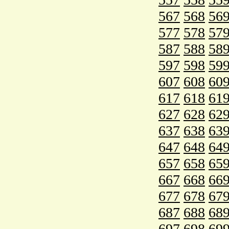
567
568
56
577
578
57
587
588
58
597
598
59
607
608
60
617
618
61
627
628
62
637
638
63
647
648
64
657
658
65
667
668
66
677
678
67
687
688
68
697
698
69