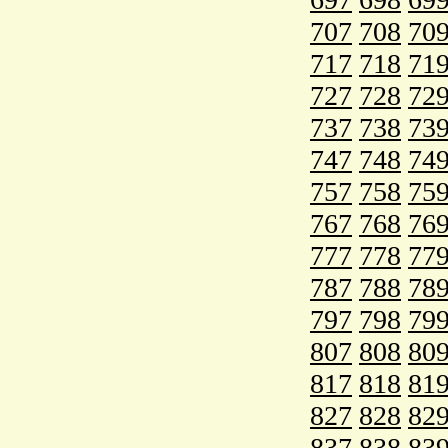
707
708
70
717
718
71
727
728
72
737
738
73
747
748
74
757
758
75
767
768
76
777
778
77
787
788
78
797
798
79
807
808
80
817
818
81
827
828
82
837
838
83