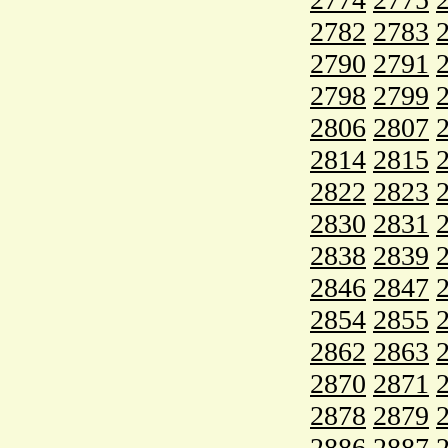
2782
2783
2790
2791
2798
2799
2806
2807
2814
2815
2822
2823
2830
2831
2838
2839
2846
2847
2854
2855
2862
2863
2870
2871
2878
2879
2886
2887