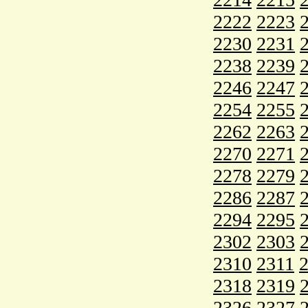
2222
2223
2230
2231
2238
2239
2246
2247
2254
2255
2262
2263
2270
2271
2278
2279
2286
2287
2294
2295
2302
2303
2310
2311
2318
2319
2326
2327