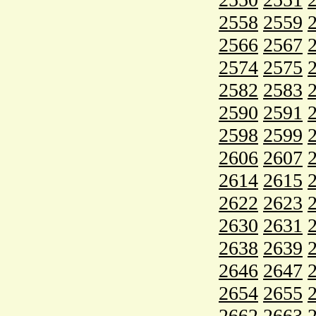
2558
2559
2566
2567
2574
2575
2582
2583
2590
2591
2598
2599
2606
2607
2614
2615
2622
2623
2630
2631
2638
2639
2646
2647
2654
2655
2662
2663