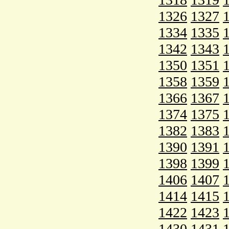
1326
1327
1334
1335
1342
1343
1350
1351
1358
1359
1366
1367
1374
1375
1382
1383
1390
1391
1398
1399
1406
1407
1414
1415
1422
1423
1430
1431