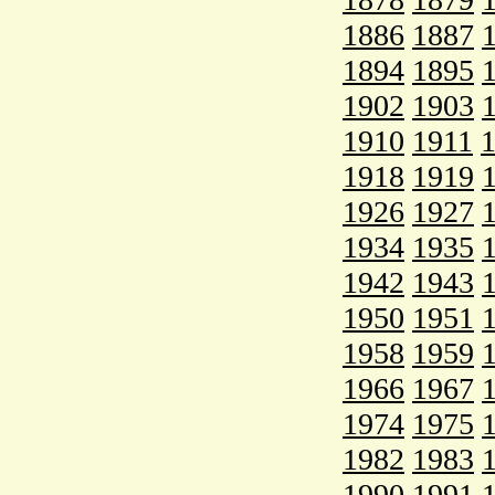
1886
1887
1894
1895
1902
1903
1910
1911
1918
1919
1926
1927
1934
1935
1942
1943
1950
1951
1958
1959
1966
1967
1974
1975
1982
1983
1990
1991