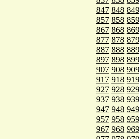
847
848
84
857
858
85
867
868
86
877
878
87
887
888
88
897
898
89
907
908
90
917
918
91
927
928
92
937
938
93
947
948
94
957
958
95
967
968
96
977
978
97