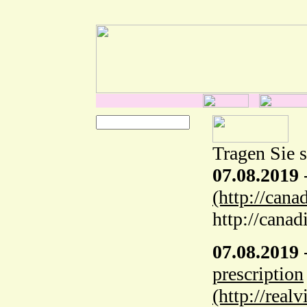
Tragen Sie s
07.08.2019
(http://can
http://cana
07.08.2019
prescription
(http://real