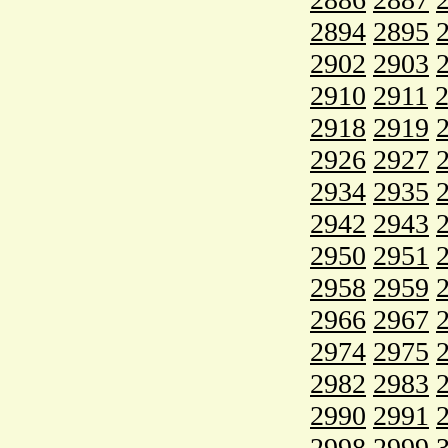
2894
2895
2902
2903
2910
2911
2918
2919
2926
2927
2934
2935
2942
2943
2950
2951
2958
2959
2966
2967
2974
2975
2982
2983
2990
2991
2998
2999