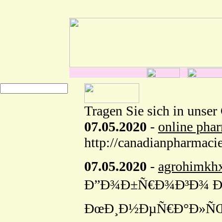
Tragen Sie sich in unser
07.05.2020
-
online pha
http://canadianpharmac
07.05.2020
-
agrohimkh
Ð”Ð¾Ð±Ñ€Ð¾Ð³Ð¾ Ð
ÐœÐ¸Ð½ÐµÑ€Ð°Ð»ÑŒÐ