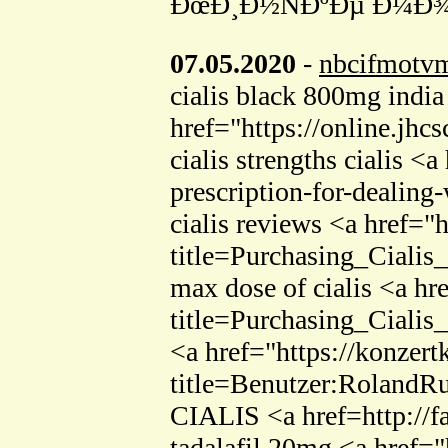
ÐœÐ¸Ð½ÑÐºÐµ Ð¼Ð¾
07.05.2020
-
nbcifmotv
cialis black 800mg indi
href="https://online.jhc
cialis strengths cialis 
prescription-for-dealing
cialis reviews <a href=
title=Purchasing_Ciali
max dose of cialis <a h
title=Purchasing_Ciali
<a href="https://konzert
title=Benutzer:RolandR
CIALIS <a href=http://fa
tadalafil 20mg <a href="