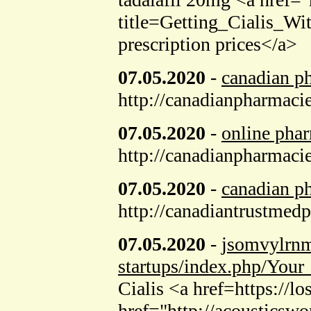
title=Getting_Cialis_W
prescription prices</a>
07.05.2020
-
canadian p
http://canadianpharmac
07.05.2020
-
online pha
http://canadianpharmaci
07.05.2020
-
canadian p
http://canadiantrustmed
07.05.2020
-
jsomvylrn
startups/index.php/Yo
Cialis <a href=https://l
href="http://acousticsw