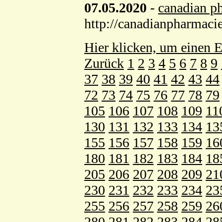
07.05.2020
-
canadian p
http://canadianpharmacie
Hier klicken, um einen E
Zurück
1
2
3
4
5
6
7
8
9
37
38
39
40
41
42
43
44
72
73
74
75
76
77
78
79
105
106
107
108
109
11
130
131
132
133
134
13
155
156
157
158
159
16
180
181
182
183
184
18
205
206
207
208
209
21
230
231
232
233
234
23
255
256
257
258
259
26
280
281
282
283
284
28