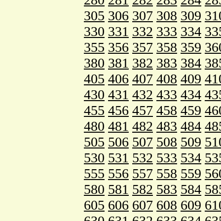
305
306
307
308
309
31
330
331
332
333
334
33
355
356
357
358
359
36
380
381
382
383
384
38
405
406
407
408
409
41
430
431
432
433
434
43
455
456
457
458
459
46
480
481
482
483
484
48
505
506
507
508
509
51
530
531
532
533
534
53
555
556
557
558
559
56
580
581
582
583
584
58
605
606
607
608
609
61
630
631
632
633
634
63