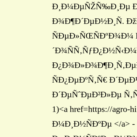
Ð¸Ð¼ÐµÑŽÑ‰Ð¸Ðµ Ð
Ð¾Ð¶Ð´ÐµÐ½Ð¸Ñ. Ð
ÑÐµÐ»ÑŒÑÐºÐ¾Ð¼ Ñ
´Ð¾ÑÑ‚ÑƒÐ¿Ð½Ñ‹Ð¼Ð
Ð¿Ð¾Ð»Ð¾Ð¶Ð¸Ñ‚ÐµÐ
ÑÐ¿ÐµÐºÑ‚Ñ€ Ð´ÐµÐ
Ð´ÐµÑˆÐµÐ²Ð»Ðµ Ñ‚
1)<a href=https://a
Ð¼Ð¸Ð½ÑÐºÐµ </a>