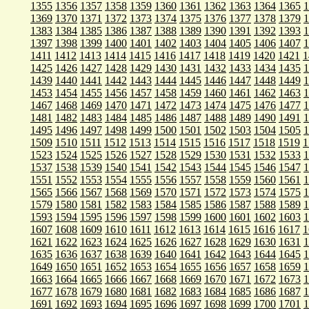
1355
1356
1357
1358
1359
1360
1361
1362
1363
1364
1365
1
1369
1370
1371
1372
1373
1374
1375
1376
1377
1378
1379
1
1383
1384
1385
1386
1387
1388
1389
1390
1391
1392
1393
1
1397
1398
1399
1400
1401
1402
1403
1404
1405
1406
1407
1
1411
1412
1413
1414
1415
1416
1417
1418
1419
1420
1421
1
1425
1426
1427
1428
1429
1430
1431
1432
1433
1434
1435
1
1439
1440
1441
1442
1443
1444
1445
1446
1447
1448
1449
1
1453
1454
1455
1456
1457
1458
1459
1460
1461
1462
1463
1
1467
1468
1469
1470
1471
1472
1473
1474
1475
1476
1477
1
1481
1482
1483
1484
1485
1486
1487
1488
1489
1490
1491
1
1495
1496
1497
1498
1499
1500
1501
1502
1503
1504
1505
1
1509
1510
1511
1512
1513
1514
1515
1516
1517
1518
1519
1
1523
1524
1525
1526
1527
1528
1529
1530
1531
1532
1533
1
1537
1538
1539
1540
1541
1542
1543
1544
1545
1546
1547
1
1551
1552
1553
1554
1555
1556
1557
1558
1559
1560
1561
1
1565
1566
1567
1568
1569
1570
1571
1572
1573
1574
1575
1
1579
1580
1581
1582
1583
1584
1585
1586
1587
1588
1589
1
1593
1594
1595
1596
1597
1598
1599
1600
1601
1602
1603
1
1607
1608
1609
1610
1611
1612
1613
1614
1615
1616
1617
1
1621
1622
1623
1624
1625
1626
1627
1628
1629
1630
1631
1
1635
1636
1637
1638
1639
1640
1641
1642
1643
1644
1645
1
1649
1650
1651
1652
1653
1654
1655
1656
1657
1658
1659
1
1663
1664
1665
1666
1667
1668
1669
1670
1671
1672
1673
1
1677
1678
1679
1680
1681
1682
1683
1684
1685
1686
1687
1
1691
1692
1693
1694
1695
1696
1697
1698
1699
1700
1701
1