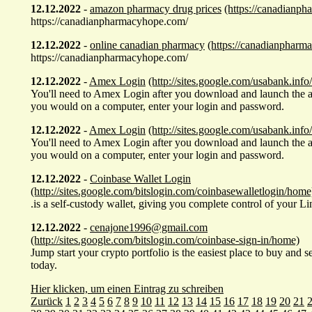
12.12.2022
-
amazon pharmacy drug prices
(https://canadianp
https://canadianpharmacyhope.com/
12.12.2022
-
online canadian pharmacy
(https://canadianpharm
https://canadianpharmacyhope.com/
12.12.2022
-
Amex Login
(http://sites.google.com/usabank.inf
You'll need to Amex Login after you download and launch the 
you would on a computer, enter your login and password.
12.12.2022
-
Amex Login
(http://sites.google.com/usabank.inf
You'll need to Amex Login after you download and launch the 
you would on a computer, enter your login and password.
12.12.2022
-
Coinbase Wallet Login
(http://sites.google.com/bitslogin.com/coinbasewalletlogin/home
.is a self-custody wallet, giving you complete control of your Li
12.12.2022
-
cenajone1996@gmail.com
(http://sites.google.com/bitslogin.com/coinbase-sign-in/home)
Jump start your crypto portfolio is the easiest place to buy and s
today.
Hier klicken, um einen Eintrag zu schreiben
Zurück
1
2
3
4
5
6
7
8
9
10
11
12
13
14
15
16
17
18
19
20
21