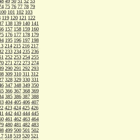
48
49
50
51
52
53
74
75
76
77
78
79
100
101
102
103
8
119
120
121
122
37
138
139
140
141
56
157
158
159
160
75
176
177
178
179
94
195
196
197
198
13
214
215
216
217
32
233
234
235
236
51
252
253
254
255
70
271
272
273
274
89
290
291
292
293
08
309
310
311
312
27
328
329
330
331
46
347
348
349
350
65
366
367
368
369
84
385
386
387
388
03
404
405
406
407
22
423
424
425
426
41
442
443
444
445
60
461
462
463
464
79
480
481
482
483
98
499
500
501
502
17
518
519
520
521