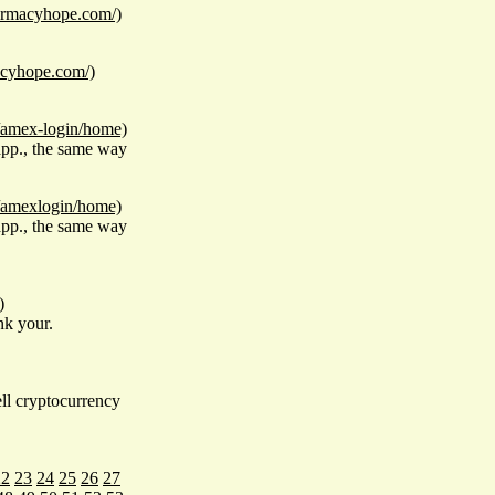
harmacyhope.com/)
acyhope.com/)
o/amex-login/home)
app., the same way
o/amexlogin/home)
app., the same way
)
nk your.
ell cryptocurrency
22
23
24
25
26
27