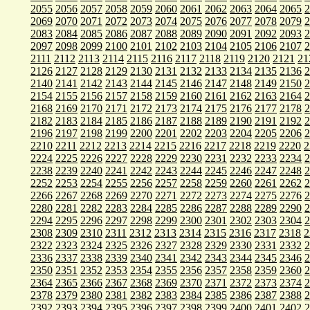
2055
2056
2057
2058
2059
2060
2061
2062
2063
2064
2065
2
2069
2070
2071
2072
2073
2074
2075
2076
2077
2078
2079
2
2083
2084
2085
2086
2087
2088
2089
2090
2091
2092
2093
2
2097
2098
2099
2100
2101
2102
2103
2104
2105
2106
2107
2
2111
2112
2113
2114
2115
2116
2117
2118
2119
2120
2121
21
2126
2127
2128
2129
2130
2131
2132
2133
2134
2135
2136
2
2140
2141
2142
2143
2144
2145
2146
2147
2148
2149
2150
2
2154
2155
2156
2157
2158
2159
2160
2161
2162
2163
2164
2
2168
2169
2170
2171
2172
2173
2174
2175
2176
2177
2178
2
2182
2183
2184
2185
2186
2187
2188
2189
2190
2191
2192
2
2196
2197
2198
2199
2200
2201
2202
2203
2204
2205
2206
2
2210
2211
2212
2213
2214
2215
2216
2217
2218
2219
2220
2
2224
2225
2226
2227
2228
2229
2230
2231
2232
2233
2234
2
2238
2239
2240
2241
2242
2243
2244
2245
2246
2247
2248
2
2252
2253
2254
2255
2256
2257
2258
2259
2260
2261
2262
2
2266
2267
2268
2269
2270
2271
2272
2273
2274
2275
2276
2
2280
2281
2282
2283
2284
2285
2286
2287
2288
2289
2290
2
2294
2295
2296
2297
2298
2299
2300
2301
2302
2303
2304
2
2308
2309
2310
2311
2312
2313
2314
2315
2316
2317
2318
2
2322
2323
2324
2325
2326
2327
2328
2329
2330
2331
2332
2
2336
2337
2338
2339
2340
2341
2342
2343
2344
2345
2346
2
2350
2351
2352
2353
2354
2355
2356
2357
2358
2359
2360
2
2364
2365
2366
2367
2368
2369
2370
2371
2372
2373
2374
2
2378
2379
2380
2381
2382
2383
2384
2385
2386
2387
2388
2
2392
2393
2394
2395
2396
2397
2398
2399
2400
2401
2402
2