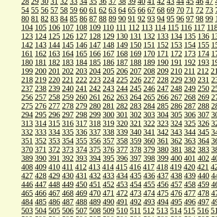
28
29
30
31
32
33
34
35
36
37
38
39
40
41
42
43
44
45
46
47
54
55
56
57
58
59
60
61
62
63
64
65
66
67
68
69
70
71
72
73
80
81
82
83
84
85
86
87
88
89
90
91
92
93
94
95
96
97
98
99
104
105
106
107
108
109
110
111
112
113
114
115
116
117
11
123
124
125
126
127
128
129
130
131
132
133
134
135
136
1
142
143
144
145
146
147
148
149
150
151
152
153
154
155
1
161
162
163
164
165
166
167
168
169
170
171
172
173
174
1
180
181
182
183
184
185
186
187
188
189
190
191
192
193
1
199
200
201
202
203
204
205
206
207
208
209
210
211
212
2
218
219
220
221
222
223
224
225
226
227
228
229
230
231
2
237
238
239
240
241
242
243
244
245
246
247
248
249
250
2
256
257
258
259
260
261
262
263
264
265
266
267
268
269
2
275
276
277
278
279
280
281
282
283
284
285
286
287
288
2
294
295
296
297
298
299
300
301
302
303
304
305
306
307
3
313
314
315
316
317
318
319
320
321
322
323
324
325
326
3
332
333
334
335
336
337
338
339
340
341
342
343
344
345
3
351
352
353
354
355
356
357
358
359
360
361
362
363
364
3
370
371
372
373
374
375
376
377
378
379
380
381
382
383
3
389
390
391
392
393
394
395
396
397
398
399
400
401
402
4
408
409
410
411
412
413
414
415
416
417
418
419
420
421
4
427
428
429
430
431
432
433
434
435
436
437
438
439
440
4
446
447
448
449
450
451
452
453
454
455
456
457
458
459
4
465
466
467
468
469
470
471
472
473
474
475
476
477
478
4
484
485
486
487
488
489
490
491
492
493
494
495
496
497
4
503
504
505
506
507
508
509
510
511
512
513
514
515
516
5