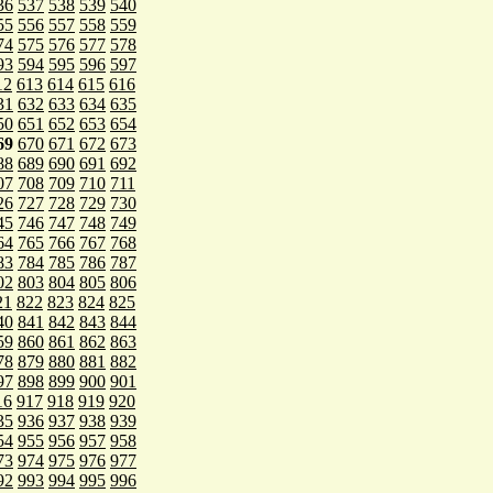
36
537
538
539
540
55
556
557
558
559
74
575
576
577
578
93
594
595
596
597
12
613
614
615
616
31
632
633
634
635
50
651
652
653
654
69
670
671
672
673
88
689
690
691
692
07
708
709
710
711
26
727
728
729
730
45
746
747
748
749
64
765
766
767
768
83
784
785
786
787
02
803
804
805
806
21
822
823
824
825
40
841
842
843
844
59
860
861
862
863
78
879
880
881
882
97
898
899
900
901
16
917
918
919
920
35
936
937
938
939
54
955
956
957
958
73
974
975
976
977
92
993
994
995
996