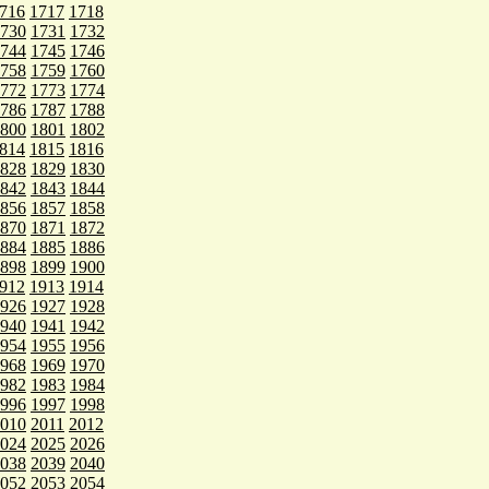
716
1717
1718
730
1731
1732
744
1745
1746
758
1759
1760
772
1773
1774
786
1787
1788
800
1801
1802
814
1815
1816
828
1829
1830
842
1843
1844
856
1857
1858
870
1871
1872
884
1885
1886
898
1899
1900
912
1913
1914
926
1927
1928
940
1941
1942
954
1955
1956
968
1969
1970
982
1983
1984
996
1997
1998
010
2011
2012
024
2025
2026
038
2039
2040
052
2053
2054