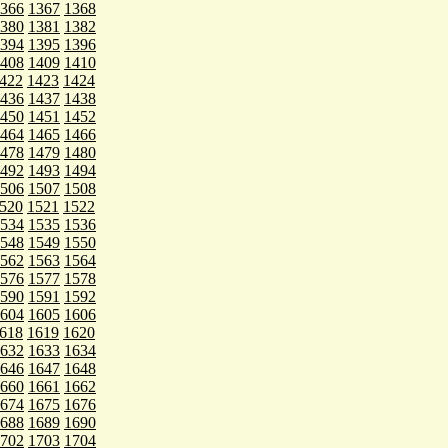
366
1367
1368
380
1381
1382
394
1395
1396
408
1409
1410
422
1423
1424
436
1437
1438
450
1451
1452
464
1465
1466
478
1479
1480
492
1493
1494
506
1507
1508
520
1521
1522
534
1535
1536
548
1549
1550
562
1563
1564
576
1577
1578
590
1591
1592
604
1605
1606
618
1619
1620
632
1633
1634
646
1647
1648
660
1661
1662
674
1675
1676
688
1689
1690
702
1703
1704