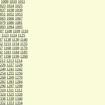
1009
1010
1011
023
1024
1025
037
1038
1039
051
1052
1053
065
1066
1067
079
1080
1081
093
1094
1095
107
1108
1109
1110
2
1123
1124
1125
37
1138
1139
1140
52
1153
1154
1155
67
1168
1169
1170
82
1183
1184
1185
97
1198
1199
1200
212
1213
1214
226
1227
1228
240
1241
1242
254
1255
1256
268
1269
1270
282
1283
1284
296
1297
1298
310
1311
1312
324
1325
1326
338
1339
1340
352
1353
1354