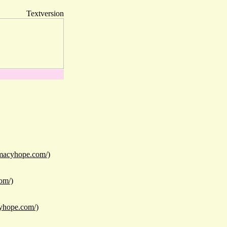
Textversion
rmacyhope.com/)
om/)
cyhope.com/)