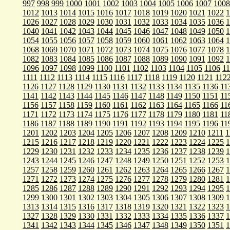
997
998
999
1000
1001
1002
1003
1004
1005
1006
1007
1008
1012
1013
1014
1015
1016
1017
1018
1019
1020
1021
1022
1
1026
1027
1028
1029
1030
1031
1032
1033
1034
1035
1036
1
1040
1041
1042
1043
1044
1045
1046
1047
1048
1049
1050
1
1054
1055
1056
1057
1058
1059
1060
1061
1062
1063
1064
1
1068
1069
1070
1071
1072
1073
1074
1075
1076
1077
1078
1
1082
1083
1084
1085
1086
1087
1088
1089
1090
1091
1092
1
1096
1097
1098
1099
1100
1101
1102
1103
1104
1105
1106
1
1111
1112
1113
1114
1115
1116
1117
1118
1119
1120
1121
112
1126
1127
1128
1129
1130
1131
1132
1133
1134
1135
1136
11
1141
1142
1143
1144
1145
1146
1147
1148
1149
1150
1151
11
1156
1157
1158
1159
1160
1161
1162
1163
1164
1165
1166
11
1171
1172
1173
1174
1175
1176
1177
1178
1179
1180
1181
11
1186
1187
1188
1189
1190
1191
1192
1193
1194
1195
1196
11
1201
1202
1203
1204
1205
1206
1207
1208
1209
1210
1211
1
1215
1216
1217
1218
1219
1220
1221
1222
1223
1224
1225
1
1229
1230
1231
1232
1233
1234
1235
1236
1237
1238
1239
1
1243
1244
1245
1246
1247
1248
1249
1250
1251
1252
1253
1
1257
1258
1259
1260
1261
1262
1263
1264
1265
1266
1267
1
1271
1272
1273
1274
1275
1276
1277
1278
1279
1280
1281
1
1285
1286
1287
1288
1289
1290
1291
1292
1293
1294
1295
1
1299
1300
1301
1302
1303
1304
1305
1306
1307
1308
1309
1
1313
1314
1315
1316
1317
1318
1319
1320
1321
1322
1323
1
1327
1328
1329
1330
1331
1332
1333
1334
1335
1336
1337
1
1341
1342
1343
1344
1345
1346
1347
1348
1349
1350
1351
1