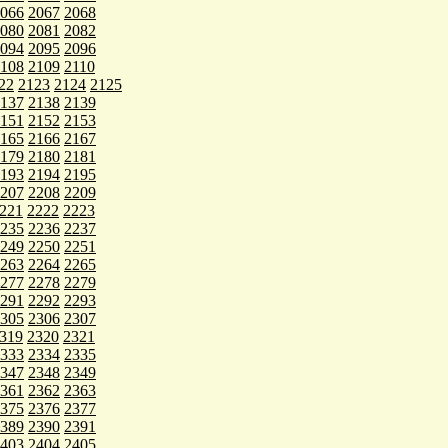
066
2067
2068
080
2081
2082
094
2095
2096
108
2109
2110
22
2123
2124
2125
137
2138
2139
151
2152
2153
165
2166
2167
179
2180
2181
193
2194
2195
207
2208
2209
221
2222
2223
235
2236
2237
249
2250
2251
263
2264
2265
277
2278
2279
291
2292
2293
305
2306
2307
319
2320
2321
333
2334
2335
347
2348
2349
361
2362
2363
375
2376
2377
389
2390
2391
403
2404
2405