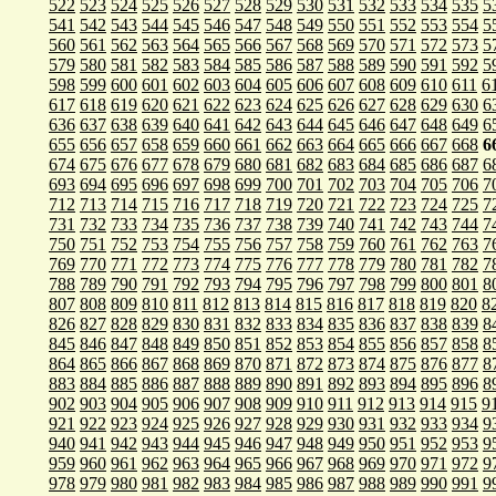
522
523
524
525
526
527
528
529
530
531
532
533
534
535
5
541
542
543
544
545
546
547
548
549
550
551
552
553
554
5
560
561
562
563
564
565
566
567
568
569
570
571
572
573
5
579
580
581
582
583
584
585
586
587
588
589
590
591
592
5
598
599
600
601
602
603
604
605
606
607
608
609
610
611
6
617
618
619
620
621
622
623
624
625
626
627
628
629
630
6
636
637
638
639
640
641
642
643
644
645
646
647
648
649
6
655
656
657
658
659
660
661
662
663
664
665
666
667
668
6
674
675
676
677
678
679
680
681
682
683
684
685
686
687
6
693
694
695
696
697
698
699
700
701
702
703
704
705
706
7
712
713
714
715
716
717
718
719
720
721
722
723
724
725
7
731
732
733
734
735
736
737
738
739
740
741
742
743
744
7
750
751
752
753
754
755
756
757
758
759
760
761
762
763
7
769
770
771
772
773
774
775
776
777
778
779
780
781
782
7
788
789
790
791
792
793
794
795
796
797
798
799
800
801
8
807
808
809
810
811
812
813
814
815
816
817
818
819
820
8
826
827
828
829
830
831
832
833
834
835
836
837
838
839
8
845
846
847
848
849
850
851
852
853
854
855
856
857
858
8
864
865
866
867
868
869
870
871
872
873
874
875
876
877
8
883
884
885
886
887
888
889
890
891
892
893
894
895
896
8
902
903
904
905
906
907
908
909
910
911
912
913
914
915
9
921
922
923
924
925
926
927
928
929
930
931
932
933
934
9
940
941
942
943
944
945
946
947
948
949
950
951
952
953
9
959
960
961
962
963
964
965
966
967
968
969
970
971
972
9
978
979
980
981
982
983
984
985
986
987
988
989
990
991
9