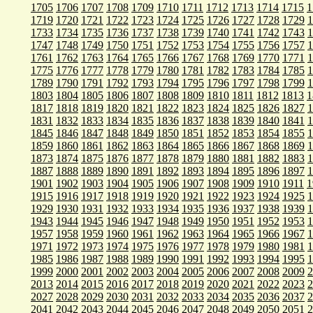
1705
1706
1707
1708
1709
1710
1711
1712
1713
1714
1715
1
1719
1720
1721
1722
1723
1724
1725
1726
1727
1728
1729
1
1733
1734
1735
1736
1737
1738
1739
1740
1741
1742
1743
1
1747
1748
1749
1750
1751
1752
1753
1754
1755
1756
1757
1
1761
1762
1763
1764
1765
1766
1767
1768
1769
1770
1771
1
1775
1776
1777
1778
1779
1780
1781
1782
1783
1784
1785
1
1789
1790
1791
1792
1793
1794
1795
1796
1797
1798
1799
1
1803
1804
1805
1806
1807
1808
1809
1810
1811
1812
1813
1
1817
1818
1819
1820
1821
1822
1823
1824
1825
1826
1827
1
1831
1832
1833
1834
1835
1836
1837
1838
1839
1840
1841
1
1845
1846
1847
1848
1849
1850
1851
1852
1853
1854
1855
1
1859
1860
1861
1862
1863
1864
1865
1866
1867
1868
1869
1
1873
1874
1875
1876
1877
1878
1879
1880
1881
1882
1883
1
1887
1888
1889
1890
1891
1892
1893
1894
1895
1896
1897
1
1901
1902
1903
1904
1905
1906
1907
1908
1909
1910
1911
1
1915
1916
1917
1918
1919
1920
1921
1922
1923
1924
1925
1
1929
1930
1931
1932
1933
1934
1935
1936
1937
1938
1939
1
1943
1944
1945
1946
1947
1948
1949
1950
1951
1952
1953
1
1957
1958
1959
1960
1961
1962
1963
1964
1965
1966
1967
1
1971
1972
1973
1974
1975
1976
1977
1978
1979
1980
1981
1
1985
1986
1987
1988
1989
1990
1991
1992
1993
1994
1995
1
1999
2000
2001
2002
2003
2004
2005
2006
2007
2008
2009
2
2013
2014
2015
2016
2017
2018
2019
2020
2021
2022
2023
2
2027
2028
2029
2030
2031
2032
2033
2034
2035
2036
2037
2
2041
2042
2043
2044
2045
2046
2047
2048
2049
2050
2051
2