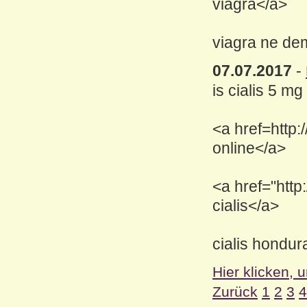
viagra</a>
viagra ne de
07.07.2017
-
is cialis 5 mg
<a href=http:
online</a>
<a href="http
cialis</a>
cialis hondur
Hier klicken, 
Zurück
1
2
3
4